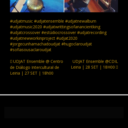
#
udjatmusic
#
udjatensemble
#
udjatnewalbum
#
udjatmusic2020
#
udjatwrittingsofanancientking
#
udjatcrossover
#
estúdiocrossover
#
udjatrecording
#
udjatnewworkinproject
#
udjat2020
#
jorgecunhamachadoudjat
#
hugoclaroudjat
#
sofiasousaclaroudjat
UDJAT Ensemble @ Centro
UDJAT Ensemble @CDIL
Navegação
Leiria | 28 SET | 18H00
de Diálogo Intercultural de
Leiria | 27 SET | 18h00
de
artigos