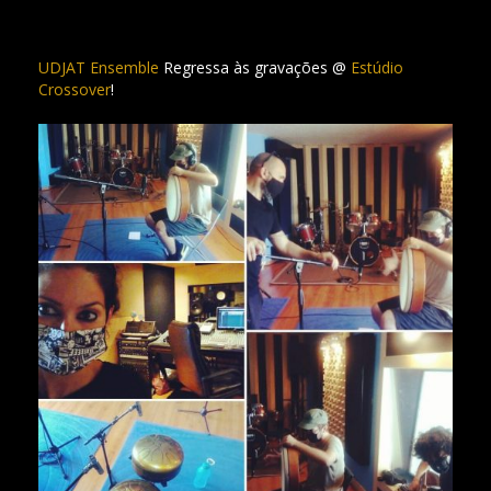
UDJAT Ensemble
Regressa às gravações @
Estúdio
Crossover
!