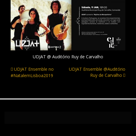
UDJAT @ Auditório Ruy de Carvalho
UDJAT Ensemble no
UDJAT Ensemble @Auditório
Navegação
Ruy de Carvalho
#NatalemLisboa2019
de
artigos