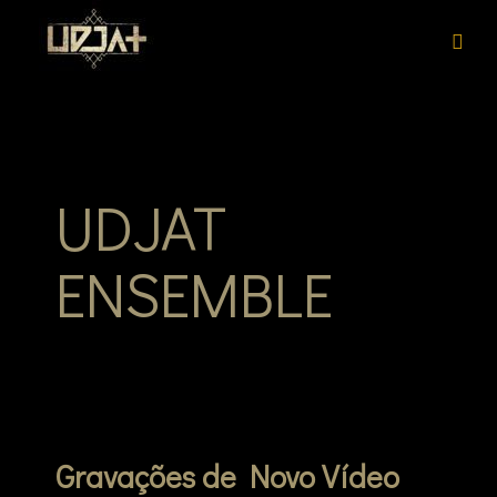
Skip
UDJAT ENSEMBLE
UDJAT Ensemble – Oficial site – World Music
to
Ensemble.
content
UDJAT
ENSEMBLE
Gravações de Novo Vídeo